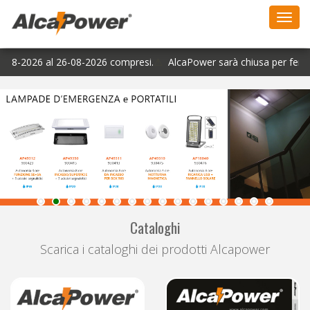
Toggl
navig
08-2026 al 26-08-2026 compresi.
⚠
AlcaPower sarà chiusa per ferie es
Cataloghi
Scarica i cataloghi dei prodotti Alcapower