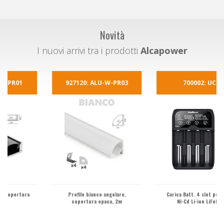
Novità
I nuovi arrivi tra i prodotti
Alcapower
927120: ALU-W-PR03
700002: UC4
Profilo bianco angolare,
Carica Batt. 4 slot per Ni-MH
copertura opaca, 2m
Ni-Cd Li-ion LiFePO4