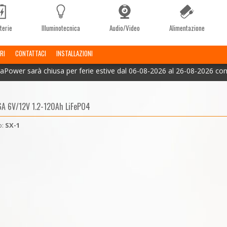
terie
Illuminotecnica
Audio/Video
Alimentazione
RI
CONTATTACI
INSTALLAZIONI
aPower sarà chiusa per ferie estive dal 06-08-2026 al 26-08-2026 co
6A 6V/12V 1.2-120Ah LiFePO4
o:
SX-1