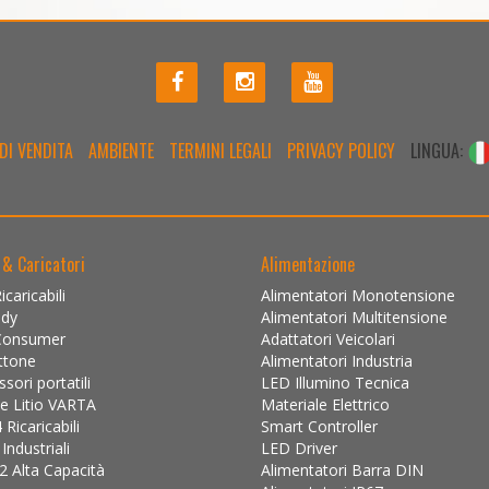
DI VENDITA
AMBIENTE
TERMINI LEGALI
PRIVACY POLICY
LINGUA:
 & Caricatori
Alimentazione
caricabili
Alimentatori Monotensione
ady
Alimentatori Multitensione
Consumer
Adattatori Veicolari
ttone
Alimentatori Industria
ori portatili
LED Illumino Tecnica
 e Litio VARTA
Materiale Elettrico
Ricaricabili
Smart Controller
ndustriali
LED Driver
2 Alta Capacità
Alimentatori Barra DIN