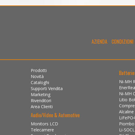
AZIENDA
CONDIZIONI 
Prodotti
Batterie
Novità
Ni-MH Ri
Cataloghi
EnerRe
Supporti Vendita
Ni-MH 
Marketing
Litio Bo
Rivenditori
Compress
Area Clienti
Alcaline
Audio/Video & Automotive
LiFePO4 
Monitors LCD
Piombo I
Telecamere
Li-SOCL