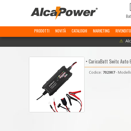
Bat
PRODOTTI
NOVITÀ
CATALOGHI
MARKETING
RIVENDITO
⚠
Alc
• CaricaBatt Switc Auto 
Codice:
702907
- Modell