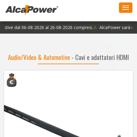
Toggl
navig
estive dal 06-08-2026 al 26-08-2026 compresi.
⚠
AlcaPower sarà chius
Audio/Video & Automotive
- Cavi e adattatori HDMI