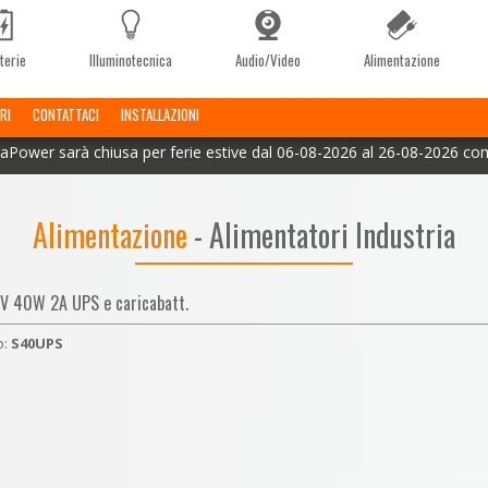
terie
Illuminotecnica
Audio/Video
Alimentazione
RI
CONTATTACI
INSTALLAZIONI
aPower sarà chiusa per ferie estive dal 06-08-2026 al 26-08-2026 co
Alimentazione
- Alimentatori Industria
8V 40W 2A UPS e caricabatt.
o:
S40UPS