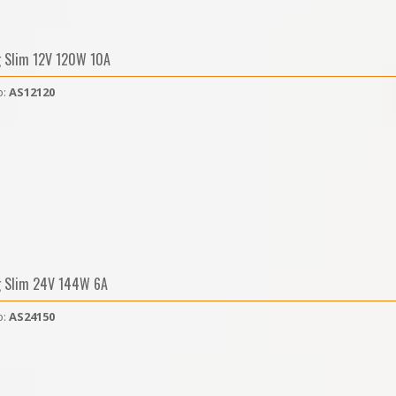
g Slim 12V 120W 10A
o:
AS12120
g Slim 24V 144W 6A
o:
AS24150