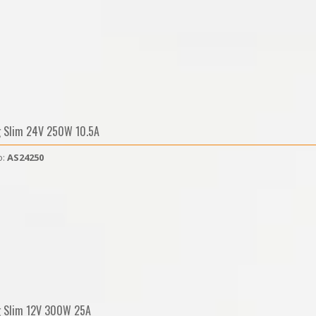
g Slim 24V 250W 10.5A
o:
AS24250
g Slim 12V 300W 25A