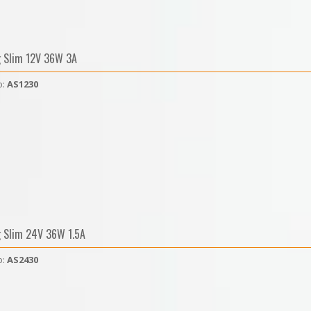
g Slim 12V 36W 3A
o:
AS1230
g Slim 24V 36W 1.5A
o:
AS2430