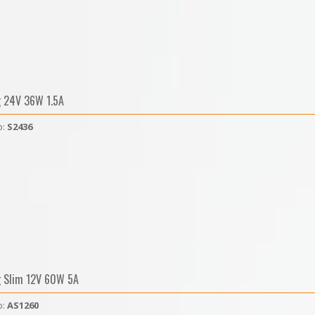
g 24V 36W 1.5A
o:
S2436
g Slim 12V 60W 5A
o:
AS1260