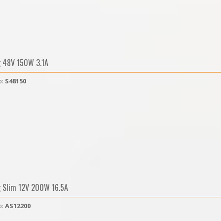
g 48V 150W 3.1A
o:
S48150
g Slim 12V 200W 16.5A
o:
AS12200