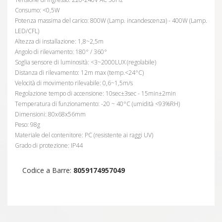
Consumo: <0,5W
Potenza massima del carico: 800W (Lamp. incandescenza) - 400W (Lamp.
LED/CFL)
Altezza di installazione: 1,8~2,5m
Angolo di rilevamento: 180° / 360°
Soglia sensore di luminosità: <3~2000LUX (regolabile)
Distanza di rilevamento: 12m max (temp.<24°C)
Velocità di movimento rilevabile: 0,6~1,5m/s
Regolazione tempo di accensione: 10sec±3sec - 15min±2min
Temperatura di funzionamento: -20 ~ 40°C (umidità <93%RH)
Dimensioni: 80x68x56mm
Peso: 98g
Materiale del contenitore: PC (resistente ai raggi UV)
Grado di protezione: IP44
Codice a Barre:
8059174957049