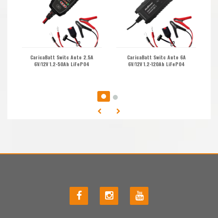
CaricaBatt Switc Auto 2.5A
CaricaBatt Switc Auto 6A
6V/12V 1.2-50Ah LiFePO4
6V/12V 1.2-120Ah LiFePO4