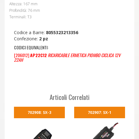
Altezza: 167 mm
Profondità: 76 mm
Terminali: T3
Codice a Barre:
8055323213356
Confezione:
2 pz
CODICI EQUIVALENTI:
[206012]
AP22C12
RICARICABILE ERMETICA PIOMBO CICLICA 12V
22AH
Articoli Correlati
702908: SX-3
702907: SX-1