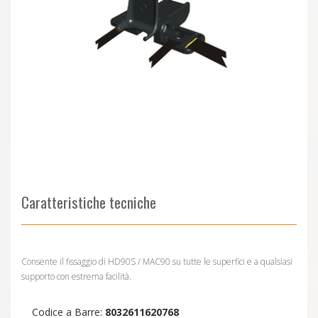
Caratteristiche tecniche
Consente il fissaggio di HD90S / MAC90 su tutte le superfici e a qualsiasi
supporto con estrema facilità.
Codice a Barre:
8032611620768