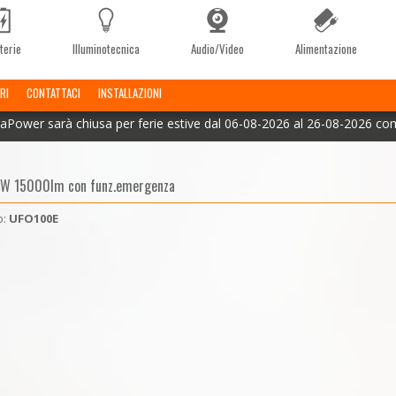
terie
Illuminotecnica
Audio/Video
Alimentazione
RI
CONTATTACI
INSTALLAZIONI
aPower sarà chiusa per ferie estive dal 06-08-2026 al 26-08-2026 co
0W 15000lm con funz.emergenza
o:
UFO100E