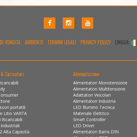
DI VENDITA
AMBIENTE
TERMINI LEGALI
PRIVACY POLICY
LINGUA:
 & Caricatori
Alimentazione
caricabili
Alimentatori Monotensione
ady
Alimentatori Multitensione
Consumer
Adattatori Veicolari
ttone
Alimentatori Industria
ori portatili
LED Illumino Tecnica
 e Litio VARTA
Materiale Elettrico
Ricaricabili
Smart Controller
ndustriali
LED Driver
2 Alta Capacità
Alimentatori Barra DIN