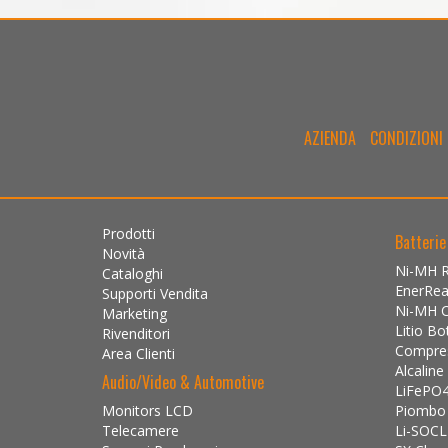
AZIENDA
CONDIZIONI 
Prodotti
Batterie
Novità
Ni-MH Ri
Cataloghi
EnerRe
Supporti Vendita
Ni-MH 
Marketing
Litio Bo
Rivenditori
Compress
Area Clienti
Alcaline
Audio/Video & Automotive
LiFePO4 
Monitors LCD
Piombo I
Telecamere
Li-SOCL