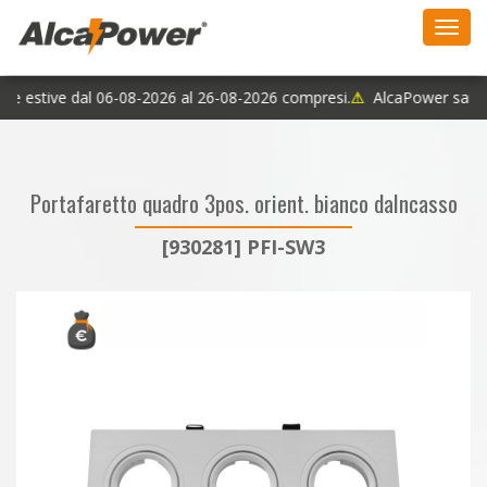
Toggl
navig
ie estive dal 06-08-2026 al 26-08-2026 compresi.
⚠
AlcaPower sarà ch
Portafaretto quadro 3pos. orient. bianco daIncasso
[930281] PFI-SW3