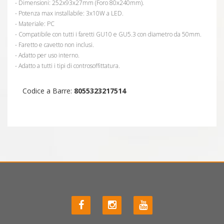
- Dimensioni: 252x93x27mm (Foro 80x240mm).
- Potenza max installabile: 3x10W a LED.
- Materiale: PC
- Compatibile con tutti i faretti GU10 e GU5.3 con diametro da 50mm.
- Faretto e cavetto non inclusi.
- Adatto per uso interno.
- Adatto a tutti i tipi di controsoffittatura.
Codice a Barre:
8055323217514