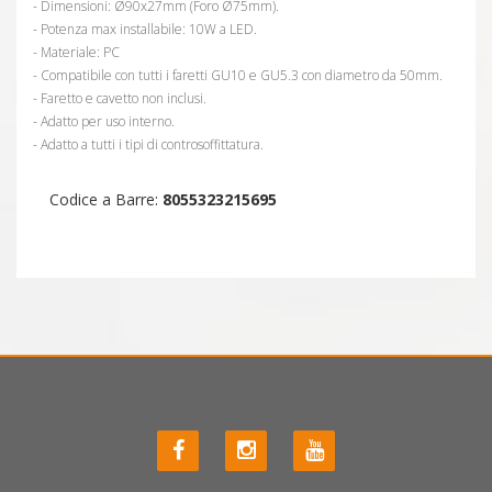
- Dimensioni: Ø90x27mm (Foro Ø75mm).
- Potenza max installabile: 10W a LED.
- Materiale: PC
- Compatibile con tutti i faretti GU10 e GU5.3 con diametro da 50mm.
- Faretto e cavetto non inclusi.
- Adatto per uso interno.
- Adatto a tutti i tipi di controsoffittatura.
Codice a Barre:
8055323215695