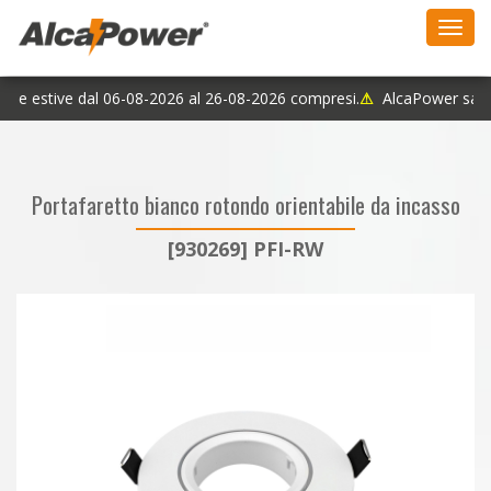
Toggl
navig
rie estive dal 06-08-2026 al 26-08-2026 compresi.
⚠
AlcaPower sarà c
Portafaretto bianco rotondo orientabile da incasso
[930269] PFI-RW