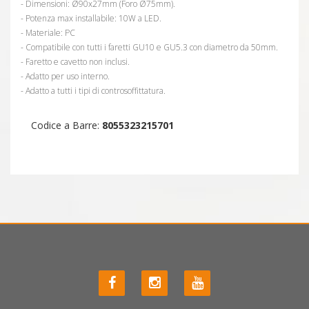
- Dimensioni: Ø90x27mm (Foro Ø75mm).
- Potenza max installabile: 10W a LED.
- Materiale: PC
- Compatibile con tutti i faretti GU10 e GU5.3 con diametro da 50mm.
- Faretto e cavetto non inclusi.
- Adatto per uso interno.
- Adatto a tutti i tipi di controsoffittatura.
Codice a Barre:
8055323215701