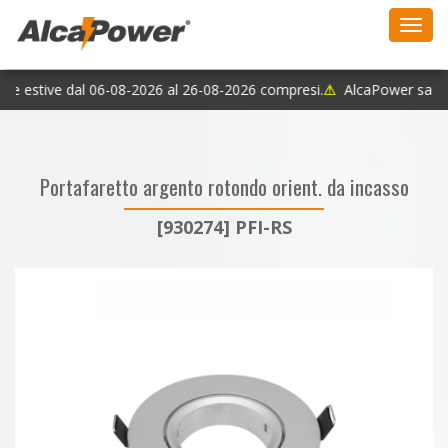
Toggl
navig
ie estive dal 06-08-2026 al 26-08-2026 compresi.
⚠
AlcaPower sarà c
Portafaretto argento rotondo orient. da incasso
[930274] PFI-RS