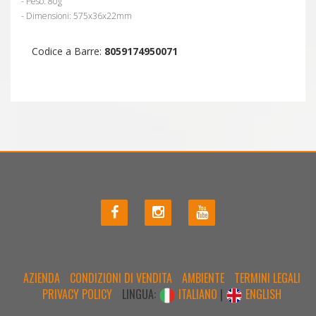
- Peso: 80g
- Dimensioni: 575x36x22mm
Codice a Barre:
8059174950071
AZIENDA
CONDIZIONI DI VENDITA
AMBIENTE
TERMINI LEGALI
PRIVACY POLICY
LINGUA:
ITALIANO
|
ENGLISH