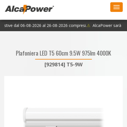
Toggl
navig
 estive dal 06-08-2026 al 26-08-2026 compresi.
⚠
AlcaPower sarà chiu
Plafoniera LED T5 60cm 9.5W 975lm 4000K
[929814] T5-9W