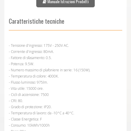
Manuale Istruzioni Prodotti
Caratteristiche tecniche
- Tensione d'ingresso: 175V - 250V AC.
- Corrente d'ingresso: 80mA.
- Fattore di sfasamento: 0.5.
- Potenza: 9.5W.
- Numero massimo di plafoniere in serie: 16 (150W).
- Temperatura di colore: 4000K.
- Flusso luminoso: 975lm.
- Vita utile: 15000 ore.
- Cicli di accensione: 7500
- CRI: 80.
- Grado di protezione: IP20.
- Temperatura di lavoro: da -10°C a 40°C.
- Classe Energetica: F
- Consumo: 10kWh/1000h