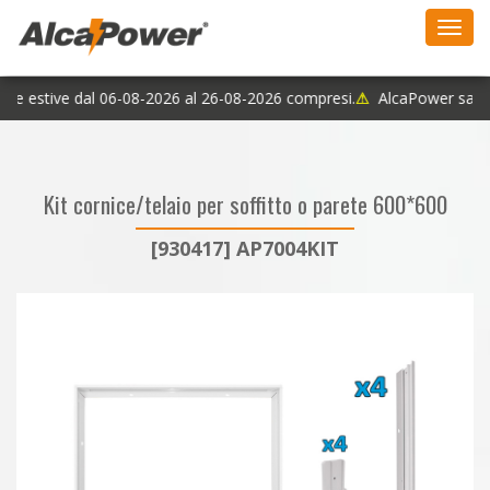
Toggl
navig
rie estive dal 06-08-2026 al 26-08-2026 compresi.
⚠
AlcaPower sarà c
Kit cornice/telaio per soffitto o parete 600*600
[930417] AP7004KIT