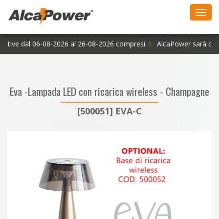
Toggl
navig
estive dal 06-08-2026 al 26-08-2026 compresi.
⚠
AlcaPower sarà chius
Eva -Lampada LED con ricarica wireless - Champagne
[500051] EVA-C