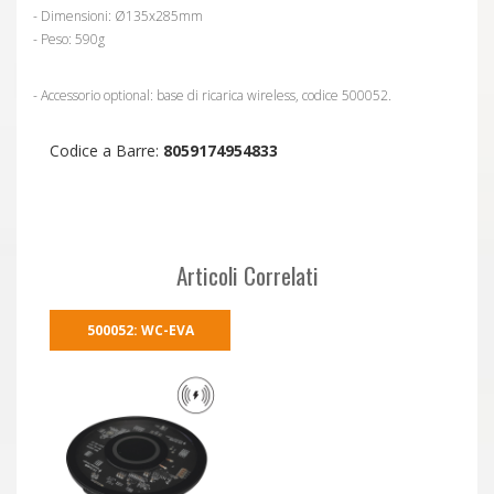
- Dimensioni: Ø135x285mm
- Peso: 590g
- Accessorio optional: base di ricarica wireless, codice 500052.
Codice a Barre:
8059174954833
Articoli Correlati
500052: WC-EVA