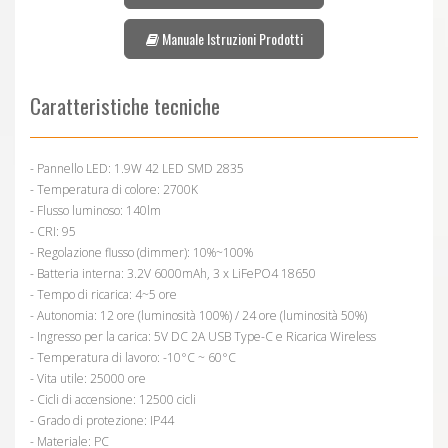
Manuale Istruzioni Prodotti
Caratteristiche tecniche
- Pannello LED: 1.9W 42 LED SMD 2835
- Temperatura di colore: 2700K
- Flusso luminoso: 140lm
- CRI: 95
- Regolazione flusso (dimmer): 10%~100%
- Batteria interna: 3.2V 6000mAh, 3 x LiFePO4 18650
- Tempo di ricarica: 4~5 ore
- Autonomia: 12 ore (luminosità 100%) / 24 ore (luminosità 50%)
- Ingresso per la carica: 5V DC 2A USB Type-C e Ricarica Wireless
- Temperatura di lavoro: -10°C ~ 60°C
- Vita utile: 25000 ore
- Cicli di accensione: 12500 cicli
- Grado di protezione: IP44
- Materiale: PC