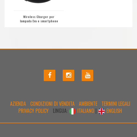
Wireless Charger per
lampada Eva e smartphone
AZIENDA
CONDIZIONI DI VENDITA
AMBIENTE
TERMINI LEGALI
PRIVACY POLICY
LINGUA:
ITALIANO
|
ENGLISH