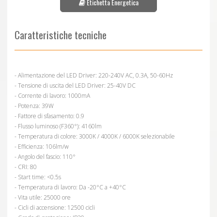
Etichetta Energetica
Caratteristiche tecniche
- Alimentazione del LED Driver: 220-240V AC, 0.3A, 50-60Hz
- Tensione di uscita del LED Driver: 25-40V DC
- Corrente di lavoro: 1000mA
- Potenza: 39W
- Fattore di sfasamento: 0.9
- Flusso luminoso (F360°): 4160lm
- Temperatura di colore: 3000K / 4000K / 6000K selezionabile
- Efficienza: 106lm/w
- Angolo del fascio: 110°
- CRI: 80
- Start time: <0.5s
- Temperatura di lavoro: Da -20°C a +40°C
- Vita utile: 25000 ore
- Cicli di accensione: 12500 cicli