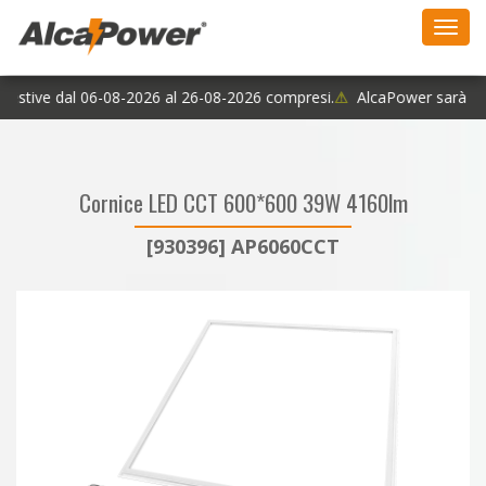
Toggl
navig
 estive dal 06-08-2026 al 26-08-2026 compresi.
⚠
AlcaPower sarà chiu
Cornice LED CCT 600*600 39W 4160lm
[930396] AP6060CCT