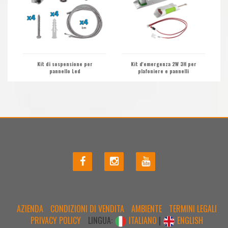
Kit di sospensione per
Kit d'emergenza 2W 3H per
pannello Led
plafoniere e pannelli
AZIENDA
CONDIZIONI DI VENDITA
AMBIENTE
TERMINI LEGALI
PRIVACY POLICY
LINGUA:
ITALIANO
|
ENGLISH