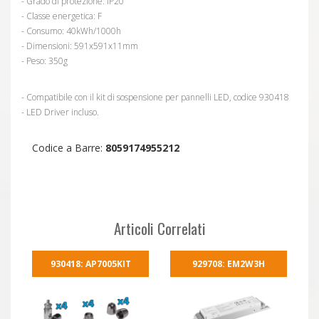
- Grado di protezione: IP20
- Classe energetica: F
- Consumo: 40kWh/1000h
- Dimensioni: 591x591x11mm
- Peso: 350g
- Compatibile con il kit di sospensione per pannelli LED, codice 930418
- LED Driver incluso.
Codice a Barre:
8059174955212
Articoli Correlati
930418: AP7005KIT
929708: EM2W3H