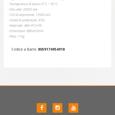
- Temperatura di lavoro: 0°C ~ 50°C
- Vita utile: 25000 ore
- Cicli di accensione: 12500 cicli
- Grado di protezione: IP20
- Materiale: ABS+PCS+FE
- Dimensioni: Ø80x53mm
- Peso: 110g
Codice a Barre:
8059174954918