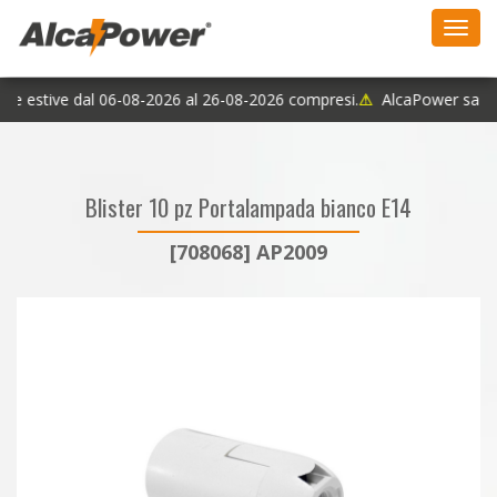
Toggl
navig
ie estive dal 06-08-2026 al 26-08-2026 compresi.
⚠
AlcaPower sarà c
Blister 10 pz Portalampada bianco E14
[708068] AP2009