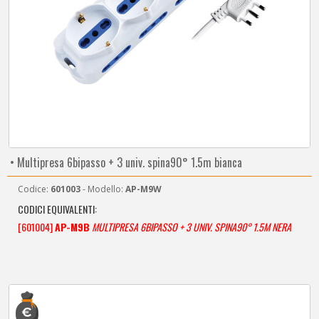
• Multipresa 6bipasso + 3 univ. spina90° 1.5m bianca
Codice:
601003
- Modello:
AP-M9W
CODICI EQUIVALENTI:
[601004]
AP-M9B
MULTIPRESA 6BIPASSO + 3 UNIV. SPINA90° 1.5M NERA