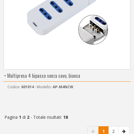
• Multipresa 4 bipasso senza cavo, bianca
Codice:
601014
- Modello:
AP-M4NCW
Pagina
1
di
2
- Totale risultati:
18
1
2