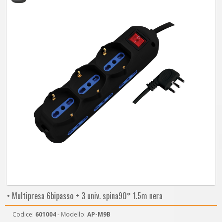
• Multipresa 6bipasso + 3 univ. spina90° 1.5m nera
Codice:
601004
- Modello:
AP-M9B