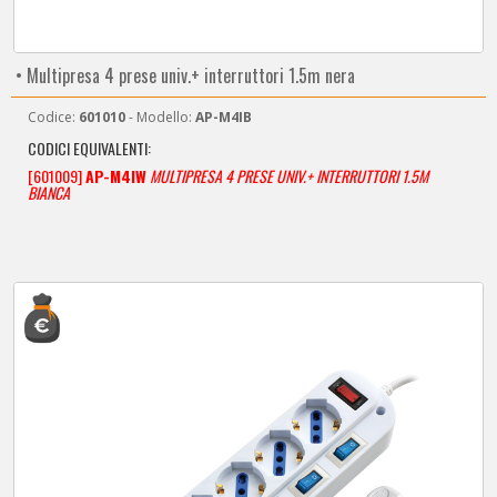
• Multipresa 4 prese univ.+ interruttori 1.5m nera
Codice:
601010
- Modello:
AP-M4IB
CODICI EQUIVALENTI:
[601009]
AP-M4IW
MULTIPRESA 4 PRESE UNIV.+ INTERRUTTORI 1.5M
BIANCA