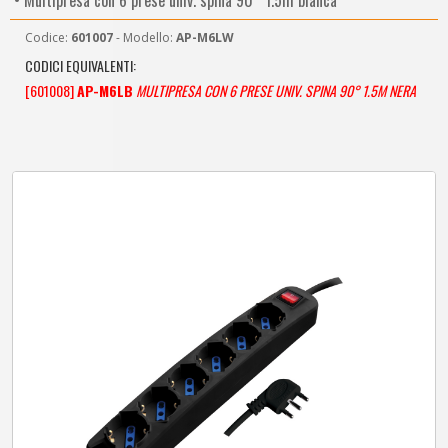
• Multipresa con 6 prese univ. spina 90° 1.5m bianca
Codice:
601007
- Modello:
AP-M6LW
CODICI EQUIVALENTI:
[601008]
AP-M6LB
MULTIPRESA CON 6 PRESE UNIV. SPINA 90° 1.5M NERA