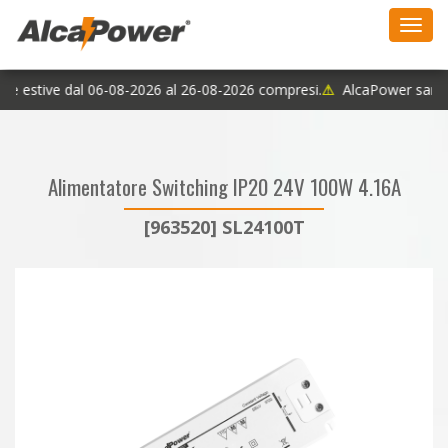
Toggl
navig
ie estive dal 06-08-2026 al 26-08-2026 compresi.
⚠
AlcaPower sarà ch
Alimentatore Switching IP20 24V 100W 4.16A
[963520] SL24100T