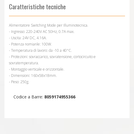
Caratteristiche tecniche
Alimentatore Switching Mode per Illuminotecnica.
- Ingresso: 220-240V AC 50Hz, 0.7A max.
- Uscita: 24V DC, 4.16A.
- Potenza nomianle: 100W.
- Temperatura di lavoro: da -10 a 40°C.
- Protezioni: sovraccarico, sovratensione, cortocircuito e
sovratemperatura.
- Montaggio verticale e orizzontale.
- Dimensioni: 160x58x18mm.
- Peso: 250g.
Codice a Barre:
8059174955366