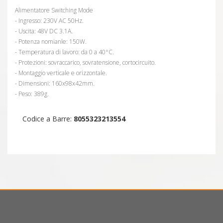
Alimentatore Switching Mode
- Ingresso: 230V AC 50Hz.
- Uscita: 48V DC 3.1A.
- Potenza nomianle: 150W.
- Temperatura di lavoro: da 0 a 40°C.
- Protezioni: sovraccarico, sovratensione, cortocircuito.
- Montaggio verticale e orizzontale.
- Dimensioni: 160x98x42mm.
- Peso: 389g.
Codice a Barre:
8055323213554