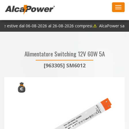
Toggl
navig
ie estive dal 06-08-2026 al 26-08-2026 compresi.
⚠
AlcaPower sarà ch
Alimentatore Switching 12V 60W 5A
[963305] SM6012