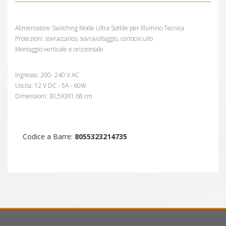
Alimentatore Switching Mode Ultra Sottile per Illumino Tecnica
Protezioni: sovraccarico, sovravoltaggio, cortocircuito
Montaggio verticale e orizzontale
Ingresso: 200- 240 V AC
Uscita: 12 V DC - 5A - 60W
Dimensioni: 30,5X3X1,68 cm
Codice a Barre:
8055323214735