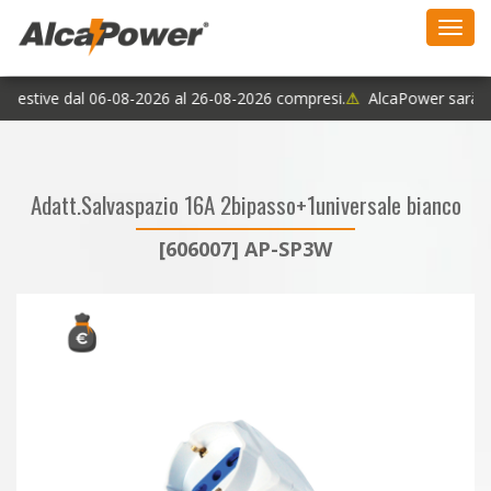
Toggl
navig
e estive dal 06-08-2026 al 26-08-2026 compresi.
⚠
AlcaPower sarà chi
Adatt.Salvaspazio 16A 2bipasso+1universale bianco
[606007] AP-SP3W