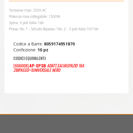
Tensione max: 250V AC
Potenza max collegabile: 1500W
Spina: 3 poli Italia 16A
Presa: No. 1 - Schuko Bipasso / No. 2 - 3 poli Italia 10/16A
Codice a Barre:
8059174951870
Confezione:
10 pz
CODICI EQUIVALENTI:
[606008]
AP-SP3B
ADATT.SALVASPAZIO 16A
2BIPASSO+1UNIVERSALE NERO